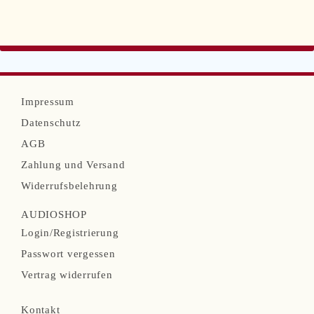
N
Impressum
a
Datenschutz
v
AGB
i
Zahlung und Versand
g
Widerrufsbelehrung
a
AUDIOSHOP
t
N
Login/Registrierung
i
a
Passwort vergessen
o
v
Vertrag widerrufen
n
i
N
ü
Kontakt