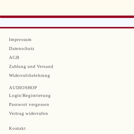
N
Impressum
a
Datenschutz
v
AGB
i
Zahlung und Versand
g
Widerrufsbelehrung
a
AUDIOSHOP
t
N
Login/Registrierung
i
a
Passwort vergessen
o
v
Vertrag widerrufen
n
i
N
ü
Kontakt
g