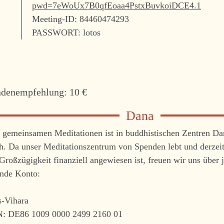
pwd=7eWoUx7B0qfEoaa4PstxBuvkoiDCE4.1
Meeting-ID: 84460474293
PASSWORT: lotos
denempfehlung: 10 €
 gemeinsamen Meditationen ist in buddhistischen Zentren Da
ch. Da unser Meditationszentrum von Spenden lebt und derzei
Großzügigkeit finanziell angewiesen ist, freuen wir uns über 
ende Konto:
s-Vihara
: DE86 1009 0000 2499 2160 01