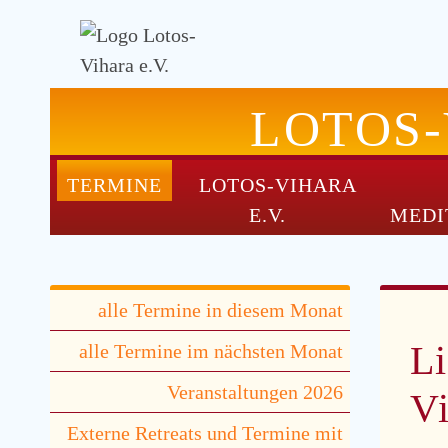
LOTOS
TERMINE
LOTOS-VIHARA
NAVIGATION
E.V.
MEDI
ÜBERSPRINGEN
Navigation
alle Termine in diesem Monat
überspringen
Li
alle Termine im nächsten Monat
Veranstaltungen 2026
V
Externe Retreats und Termine mit