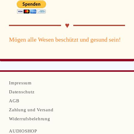
Mögen alle Wesen beschützt und gesund sein!
N
Impressum
a
Datenschutz
v
AGB
i
Zahlung und Versand
g
Widerrufsbelehrung
a
AUDIOSHOP