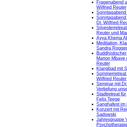
Fragenabend un
Wilfried Reuter
Sonntagabend m
Sonntagabend 
Dr. Wilfried Re
Silvesterretreat
Reuter und Ma
Ayya Khema A
Meditation, Kla
Sandra Roggen
Buddhistischer 
Manon Mbaye un
Reuter
Klangbad mit 
Sommerretreat i
Wilfried Reut
Seminar mit Dr.
Vertiefung unse
Stadtretreat fü
Felix Teege
Sanghafest im 
Konzert mit Re
Sadowski
Jahresgruppe V
Psychotherapi