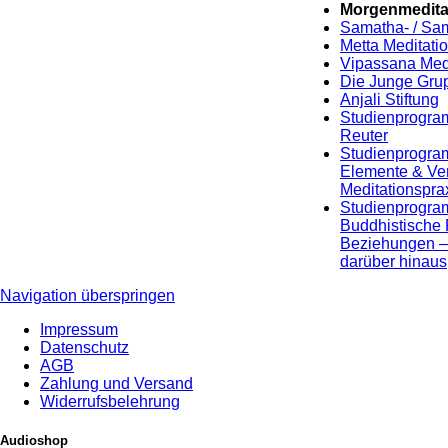
Morgenmedita
Samatha- / Sa
Metta Meditati
Vipassana Medi
Die Junge Gru
Anjali Stiftung
Studienprogram
Reuter
Studienprogra
Elemente & Ver
Meditationspra
Studienprogra
Buddhistische 
Beziehungen –
darüber hinaus
Navigation überspringen
Impressum
Datenschutz
AGB
Zahlung und Versand
Widerrufsbelehrung
Audioshop