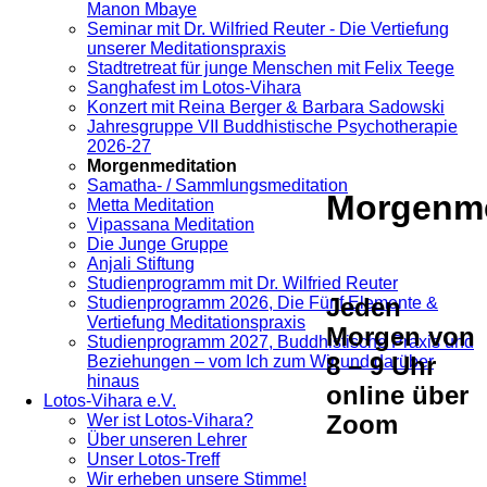
Manon Mbaye
Seminar mit Dr. Wilfried Reuter - Die Vertiefung
unserer Meditationspraxis
Stadtretreat für junge Menschen mit Felix Teege
Sanghafest im Lotos-Vihara
Konzert mit Reina Berger & Barbara Sadowski
Jahresgruppe VII Buddhistische Psychotherapie
2026-27
Morgenmeditation
Samatha- / Sammlungsmeditation
Morgenme
Metta Meditation
Vipassana Meditation
Die Junge Gruppe
Anjali Stiftung
Studienprogramm mit Dr. Wilfried Reuter
Jeden
Studienprogramm 2026, Die Fünf Elemente &
Vertiefung Meditationspraxis
Morgen von
Studienprogramm 2027, Buddhistische Praxis und
8 – 9 Uhr
Beziehungen – vom Ich zum Wir und darüber
hinaus
online über
Lotos-Vihara e.V.
Zoom
Wer ist Lotos-Vihara?
Über unseren Lehrer
Unser Lotos-Treff
Wir erheben unsere Stimme!