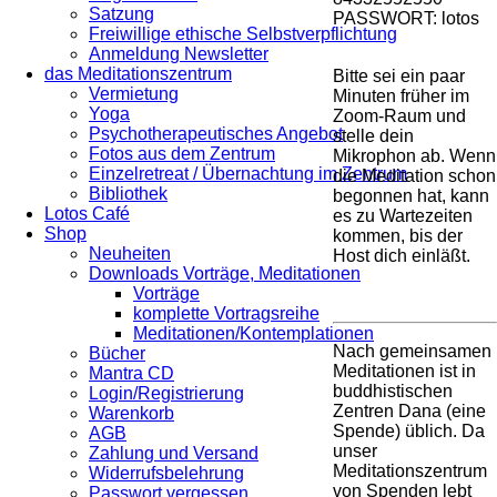
Satzung
PASSWORT: lotos
Freiwillige ethische Selbstverpflichtung
Anmeldung Newsletter
das Meditationszentrum
Bitte sei ein paar
Vermietung
Minuten früher im
Yoga
Zoom-Raum und
Psychotherapeutisches Angebot
stelle dein
Fotos aus dem Zentrum
Mikrophon ab. Wenn
Einzelretreat / Übernachtung im Zentrum
die Meditation schon
Bibliothek
begonnen hat, kann
Lotos Café
es zu Wartezeiten
Shop
kommen, bis der
Neuheiten
Host dich einläßt.
Downloads Vorträge, Meditationen
Vorträge
komplette Vortragsreihe
Meditationen/Kontemplationen
Nach gemeinsamen
Bücher
Meditationen ist in
Mantra CD
buddhistischen
Login/Registrierung
Zentren Dana (eine
Warenkorb
Spende) üblich. Da
AGB
unser
Zahlung und Versand
Meditationszentrum
Widerrufsbelehrung
von Spenden lebt
Passwort vergessen