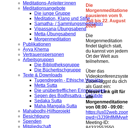
Meditations-Anleiter:innen
Die
Meditationsangebote
Morgenmeditation
Die junge Gruppe
pausieren vom 9.
Meditation, Klang und Stille
Juli bis 22. August
Samatha- / Sammlungsmeditation
2026
Vipassana-Übungsabend
Metta-Übungsabend
Die
Morgenmeditation
Morgenmeditation
Publikationen
findet täglich statt,
Ayya Khema
du kannst von jedem
Vertrauenspersonen
Ort der Welt aus
Arbeitsgruppen
teilnehmen.
Die Bibliotheksgruppe
Die Büchertischgruppe
Über das
Texte & Downloads
Videokonferenzsyst
Tugendregeln - Ethische Vorsätze
Zoom loggst du dich
Metta Sutta
als Gast ein:
Die unübertrefflichen Erinnerungen
Dieser Link gilt für
Segen des Bodhisattva - Gelübde
alle
Sedaka Sutta
Morgenmeditation
Maha-Mangala-Sutta
von 08:00 - 09:00:
Mahabodhi-Hilfsprojekt
https://us02web.zoo
Besichtigung
pwd=j3J39hfIMMywh
Spenden
Meeting-ID:
Mitgliedschaft
84332552550