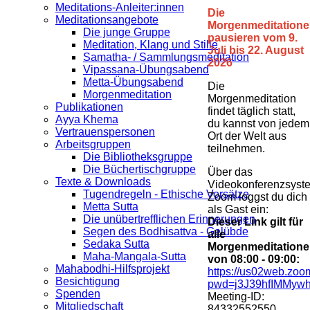
Meditations-Anleiter:innen
Die
Meditationsangebote
Morgenmeditation
Die junge Gruppe
pausieren vom 9.
Meditation, Klang und Stille
Juli bis 22. August
Samatha- / Sammlungsmeditation
2026
Vipassana-Übungsabend
Metta-Übungsabend
Die
Morgenmeditation
Morgenmeditation
Publikationen
findet täglich statt,
Ayya Khema
du kannst von jedem
Vertrauenspersonen
Ort der Welt aus
Arbeitsgruppen
teilnehmen.
Die Bibliotheksgruppe
Die Büchertischgruppe
Über das
Texte & Downloads
Videokonferenzsyst
Tugendregeln - Ethische Vorsätze
Zoom loggst du dich
Metta Sutta
als Gast ein:
Die unübertrefflichen Erinnerungen
Dieser Link gilt für
Segen des Bodhisattva - Gelübde
alle
Sedaka Sutta
Morgenmeditation
Maha-Mangala-Sutta
von 08:00 - 09:00:
Mahabodhi-Hilfsprojekt
https://us02web.zoo
Besichtigung
pwd=j3J39hfIMMywh
Spenden
Meeting-ID:
Mitgliedschaft
84332552550