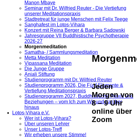
Manon Mbaye
Seminar mit Dr. Wilfried Reuter - Die Vertiefung
unserer Meditationspraxis
Stadtretreat für junge Menschen mit Felix Teege
Sanghafest im Lotos-Vihara
Konzert mit Reina Berger & Barbara Sadowski
Jahresgruppe VII Buddhistische Psychotherapie
2026-27
Morgenmeditation
Samatha- / Sammlungsmeditation
Morgenme
Metta Meditation
Vipassana Meditation
Die Junge Gruppe
Anjali Stiftung
Studienprogramm mit Dr. Wilfried Reuter
Jeden
Studienprogramm 2026, Die Fünf Elemente &
Vertiefung Meditationspraxis
Morgen von
Studienprogramm 2027, Buddhistische Praxis und
8 – 9 Uhr
Beziehungen – vom Ich zum Wir und darüber
hinaus
online über
Lotos-Vihara e.V.
Zoom
Wer ist Lotos-Vihara?
Über unseren Lehrer
Unser Lotos-Treff
Wir erheben unsere Stimme!