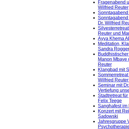
Fragenabend un
Wilfried Reuter
Sonntagabend m
Sonntagabend 
Dr. Wilfried Re
Silvesterretreat
Reuter und Ma
Ayya Khema A
Meditation, Kla
Sandra Roggen
Buddhistischer 
Manon Mbaye un
Reuter
Klangbad mit 
Sommerretreat i
Wilfried Reut
Seminar mit Dr.
Vertiefung unse
Stadtretreat fü
Felix Teege
Sanghafest im 
Konzert mit Re
Sadowski
Jahresgruppe V
Psychotherapi