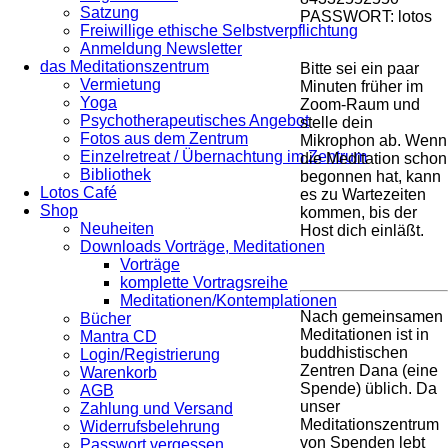
Satzung
PASSWORT: lotos
Freiwillige ethische Selbstverpflichtung
Anmeldung Newsletter
das Meditationszentrum
Bitte sei ein paar
Vermietung
Minuten früher im
Yoga
Zoom-Raum und
Psychotherapeutisches Angebot
stelle dein
Fotos aus dem Zentrum
Mikrophon ab. Wenn
Einzelretreat / Übernachtung im Zentrum
die Meditation schon
Bibliothek
begonnen hat, kann
Lotos Café
es zu Wartezeiten
Shop
kommen, bis der
Neuheiten
Host dich einläßt.
Downloads Vorträge, Meditationen
Vorträge
komplette Vortragsreihe
Meditationen/Kontemplationen
Nach gemeinsamen
Bücher
Meditationen ist in
Mantra CD
buddhistischen
Login/Registrierung
Zentren Dana (eine
Warenkorb
Spende) üblich. Da
AGB
unser
Zahlung und Versand
Meditationszentrum
Widerrufsbelehrung
von Spenden lebt
Passwort vergessen