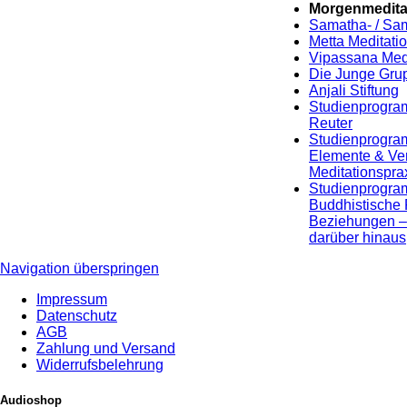
Morgenmedita
Samatha- / Sa
Metta Meditati
Vipassana Medi
Die Junge Gru
Anjali Stiftung
Studienprogram
Reuter
Studienprogra
Elemente & Ver
Meditationspra
Studienprogra
Buddhistische 
Beziehungen –
darüber hinaus
Navigation überspringen
Impressum
Datenschutz
AGB
Zahlung und Versand
Widerrufsbelehrung
Audioshop