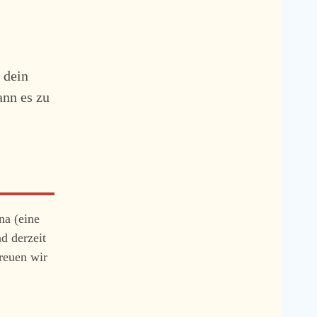
 dein
ann es zu
na (eine
d derzeit
freuen wir