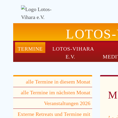
LOTOS
TERMINE
LOTOS-VIHARA
NAVIGATION
E.V.
MEDI
ÜBERSPRINGEN
Navigation
alle Termine in diesem Monat
überspringen
Me
alle Termine im nächsten Monat
Veranstaltungen 2026
Externe Retreats und Termine mit