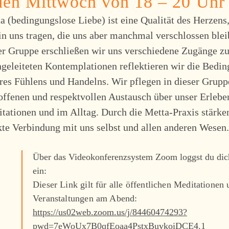
den Mittwoch von 18 – 20 Uhr
a (bedingungslose Liebe) ist eine Qualität des Herzens,
 in uns tragen, die uns aber manchmal verschlossen bleib
er Gruppe erschließen wir uns verschiedene Zugänge zu
ngeleiteten Kontemplationen reflektieren wir die Bedi
res Fühlens und Handelns. Wir pflegen in dieser Grupp
offenen und respektvollen Austausch über unser Erlebe
tationen und im Alltag. Durch die Metta-Praxis stärken
kte Verbindung mit uns selbst und allen anderen Wesen.
Über das Videokonferenzsystem Zoom loggst du dich
ein:
Dieser Link gilt für alle öffentlichen Meditationen
Veranstaltungen am Abend:
https://us02web.zoom.us/j/84460474293?
pwd=7eWoUx7B0qfEoaa4PstxBuvkoiDCE4.1