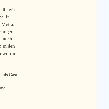
 die wir
t. In
 Metta.
ngungen
e auch
n in den
 wir die
 als Gast
 und