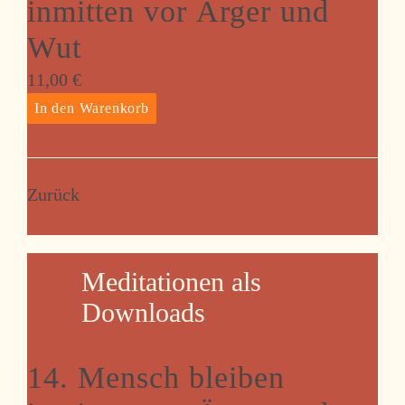
inmitten vor Ärger und
Wut
11,00
€
Zurück
Meditationen als
Downloads
14. Mensch bleiben