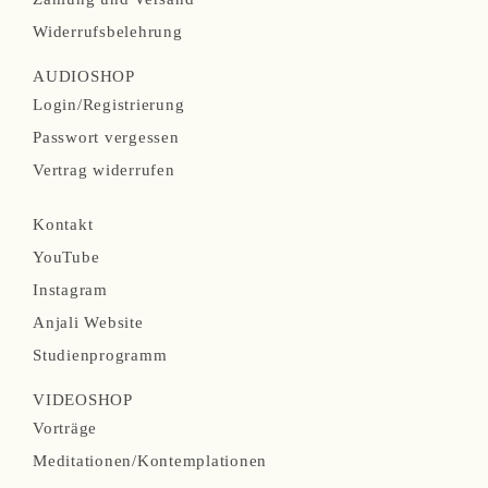
g
Widerrufsbelehrung
a
AUDIOSHOP
t
N
Login/Registrierung
i
a
Passwort vergessen
o
v
Vertrag widerrufen
n
i
N
ü
Kontakt
g
a
b
YouTube
a
v
e
Instagram
t
i
r
Anjali Website
i
g
s
Studienprogramm
o
a
p
n
VIDEOSHOP
t
r
N
ü
Vorträge
i
i
a
b
Meditationen/Kontemplationen
o
n