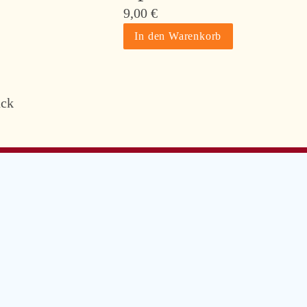
9,00
€
ück