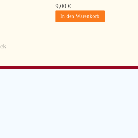
9,00
€
ück