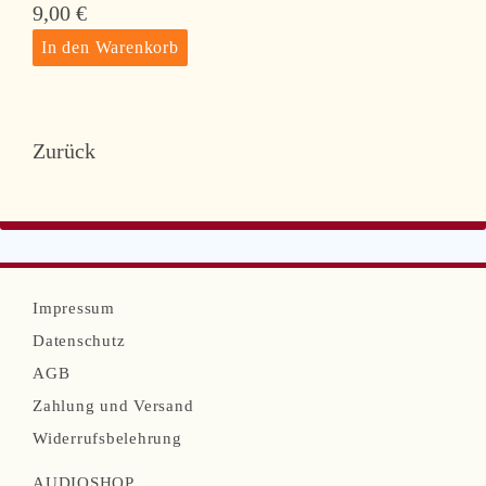
9,00
€
Zurück
N
Impressum
a
Datenschutz
v
AGB
i
Zahlung und Versand
g
Widerrufsbelehrung
a
AUDIOSHOP