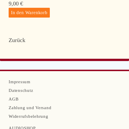
9,00
€
Zurück
N
Impressum
a
Datenschutz
v
AGB
i
Zahlung und Versand
g
Widerrufsbelehrung
a
AUDIOSHOP