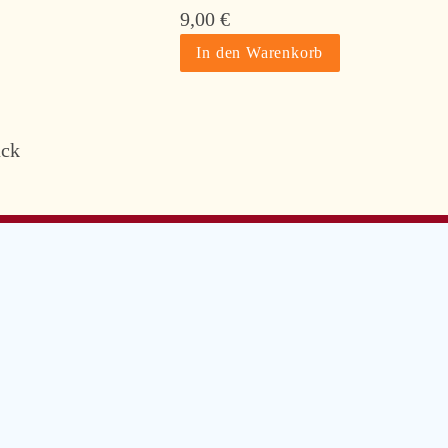
9,00
€
ück