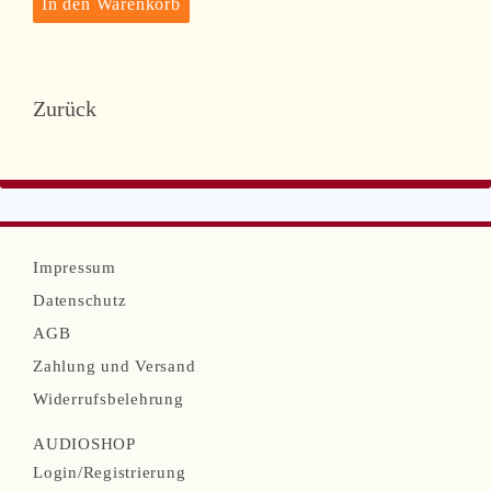
Zurück
N
Impressum
a
Datenschutz
v
AGB
i
Zahlung und Versand
g
Widerrufsbelehrung
a
AUDIOSHOP
t
N
Login/Registrierung