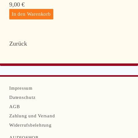
9,00
€
Zurück
N
Impressum
a
Datenschutz
v
AGB
i
Zahlung und Versand
g
Widerrufsbelehrung
a
AUDIOSHOP