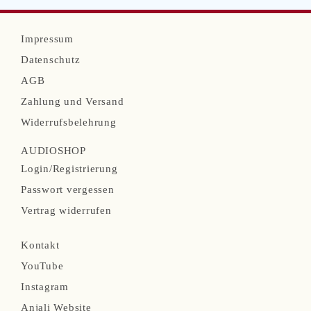
N
Impressum
a
Datenschutz
v
AGB
i
Zahlung und Versand
g
Widerrufsbelehrung
a
AUDIOSHOP
t
N
Login/Registrierung
i
a
Passwort vergessen
o
v
Vertrag widerrufen
n
i
N
ü
Kontakt
g
a
b
YouTube
a
v
e
Instagram
t
i
r
Anjali Website