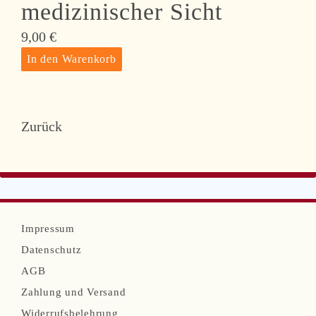
medizinischer Sicht
9,00
€
Zurück
N
Impressum
a
Datenschutz
v
AGB
i
Zahlung und Versand
g
Widerrufsbelehrung