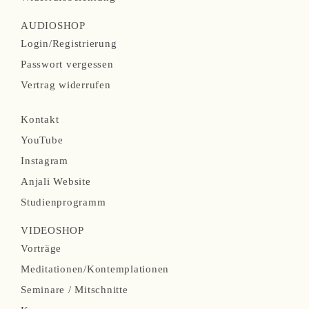
a
AUDIOSHOP
t
N
Login/Registrierung
i
a
Passwort vergessen
o
v
Vertrag widerrufen
n
i
N
ü
Kontakt
g
a
b
YouTube
a
v
e
Instagram
t
i
r
Anjali Website
i
g
s
Studienprogramm
o
a
p
n
VIDEOSHOP
t
r
N
ü
Vorträge
i
i
a
b
Meditationen/Kontemplationen
o
n
v
e
Seminare / Mitschnitte
n
g
i