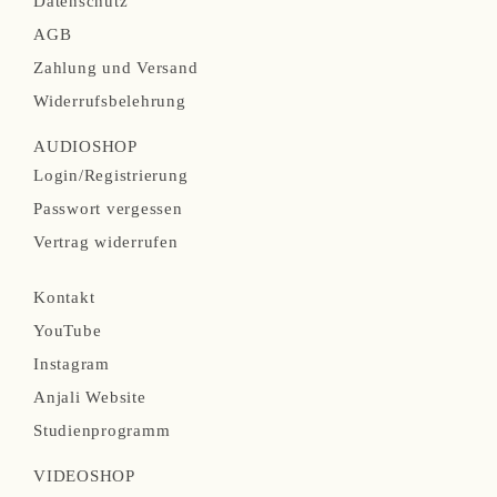
Datenschutz
v
AGB
i
Zahlung und Versand
g
Widerrufsbelehrung
a
AUDIOSHOP
t
N
Login/Registrierung
i
a
Passwort vergessen
o
v
Vertrag widerrufen
n
i
N
ü
Kontakt
g
a
b
YouTube
a
v
e
Instagram
t
i
r
Anjali Website
i
g
s
Studienprogramm
o
a
p
n
VIDEOSHOP
t